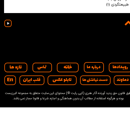
طبیعتگردی
(۱)
00:00
/
00:00
خانه
تازه ها
رویدادها
درباره ما
تماس
En
دماوند
تابلو عکس
قلب ایران
دست نیافتنی ها
بق قانون حق پدید آورنده آثار هنری (کپی رایت ©) محتوای این سایت متعلق به مجموعه البرزیست
بوده و هرگونه استفاده از مطالب آن بدون هماهنگی و اجازه، شرعا و قانونا مجاز نمی باشد.